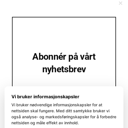
Clo
this
mod
Abonnér på vårt
nyhetsbrev
Du kan når som helst melde deg av!
Vi deler egne nyheter og informasjon og
andre aktuelle saker vi tror du kan være
Vi bruker informasjonskapsler
interessert i.
Vi bruker nødvendige informasjonskapsler for at
nettsiden skal fungere. Med ditt samtykke bruker vi
Legg inn din epostadresse her
også analyse- og markedsføringskapsler for å forbedre
Email
nettsiden og måle effekt av innhold.