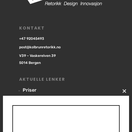
KONTAKT
+47 92045493
post@kolbrunretorikk.no
V39 – Vaskerelven 39
5014 Bergen
AKTUELLE LENKER
Priser
Clo
Nyhetsbrev
this
mod
Designkalkulator
Nettsider og hosting
Destination Colouring
Policy for Kunstig Intelligens (KI)