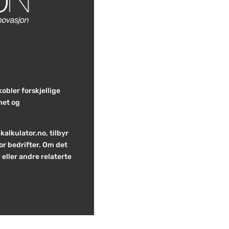
kobler forskjellige
het og
alkulator.no, tilbyr
or bedrifter. Om det
 eller andre relaterte