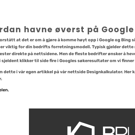
rdan havne øverst på Google
forstått at det er om å gjøre å komme høyt opp i Google og Bing si
er viktig for din bedrifts forretningsmodell. Typisk gjelder dett
enester direkte på nettsidene. Men de fleste bedrifter ønsker å he
vi sjeldent klikker til side fire i Googles søkeresultater om vi finner
m dette i vår egen artikkel på vår nettside Designkalkulator. Her
r.
elen.