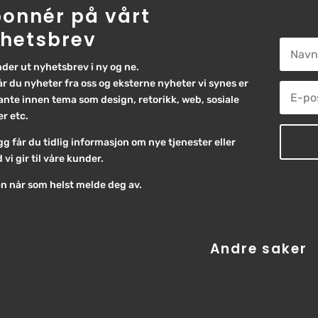
onnér på vårt
hetsbrev
nder ut nyhetsbrev i ny og ne.
år du nyheter fra oss og eksterne nyheter vi synes er
ante innen tema som design, retorikk, web, sosiale
r etc.
legg får du tidlig informasjon om nye tjenester eller
d vi gir til våre kunder.
n når som helst melde deg av.
Andre saker