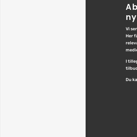
Ab
ny
Vi se
Her f
relev
medie
I til
tilbu
Du ka