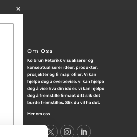
Close
this
module
Om Oss
Om Oss
Kolbrun Retorikk visualiserer og
Kolbrun Retorikk visualiserer og
konseptualiserer idéer, produkter,
konseptualiserer idéer, produkter,
prosjekter og firmaprofiler. Vi kan
prosjekter og firmaprofiler. Vi kan
hjelpe deg å overbevise, vi kan hjelpe
hjelpe deg å overbevise, vi kan hjelpe
deg å vise hva din idé er, vi kan hjelpe
deg å vise hva din idé er, vi kan hjelpe
deg å fremstille firmaet ditt slik det
deg å fremstille firmaet ditt slik det
burde fremstilles. Slik du vil ha det.
burde fremstilles. Slik du vil ha det.
Mer om oss
Mer om oss