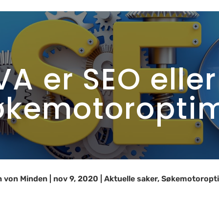
VA er SEO eller
økemotoroptim
h von Minden
|
nov 9, 2020
|
Aktuelle saker
,
Søkemotoropti