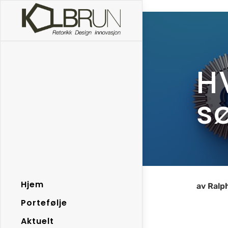
Skip to content
H
s
Hjem
av
Ralp
Portefølje
Aktuelt