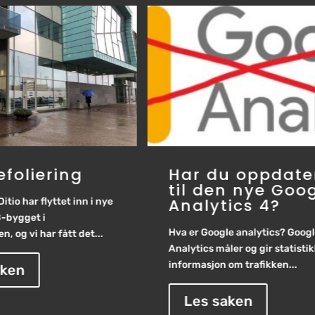
foliering
Har du oppdate
til den nye Goo
Analytics 4?
tio har flyttet inn i nye
B-bygget i
Hva er Google analytics? Goog
, og vi har fått det...
Analytics måler og gir statisti
informasjon om trafikken...
aken
Les saken