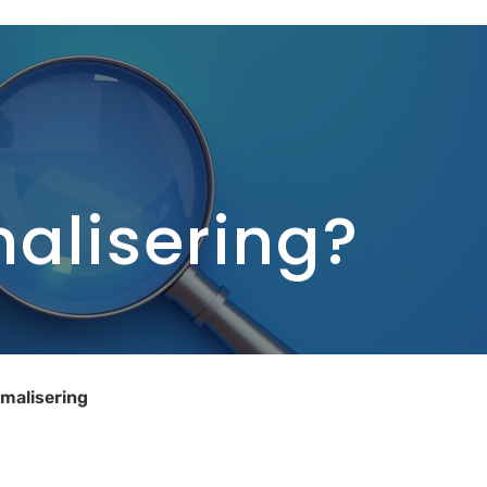
alisering?
malisering