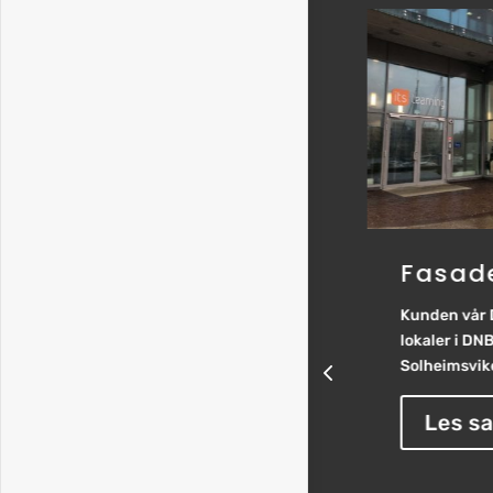
Flere knop inn i
Fasade
fremtiden
Kunden vår Di
Connecting a fleet-to the
lokaler i DN
customers, to the families, and to
Solheimsviken
the future. Atlantic Offshore har...
Les s
Les saken