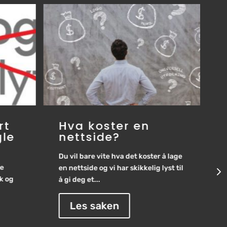
rt
Hva koster en
gle
nettside?
Du vil bare vite hva det koster å lage
le
en nettside og vi har skikkelig lyst til
H
kk og
å gi deg et...
C
b
Les saken