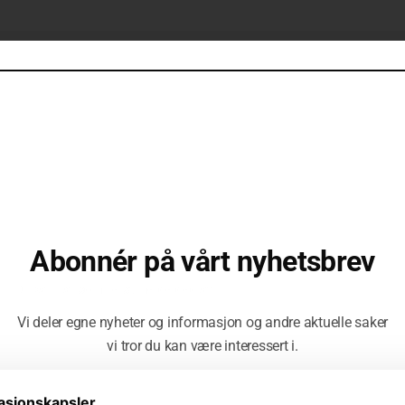
Abonnér på vårt nyhetsbrev
ONTAKT
AKTUELLE LENKER
ONTAKT
AKTUELLE LENKER
Du kan når som helst melde deg av!
Priser
Priser
7 92045493
7 92045493
Vi deler egne nyheter og informasjon og andre aktuelle saker
Nyhetsbrev
Nyhetsbrev
vi tror du kan være interessert i.
st@kolbrunretorikk.no
st@kolbrunretorikk.no
Designkalkulator
Designkalkulator
9 – Vaskerelven 39
9 – Vaskerelven 39
Nettsider og hosting
Nettsider og hosting
14 Bergen
14 Bergen
asjonskapsler