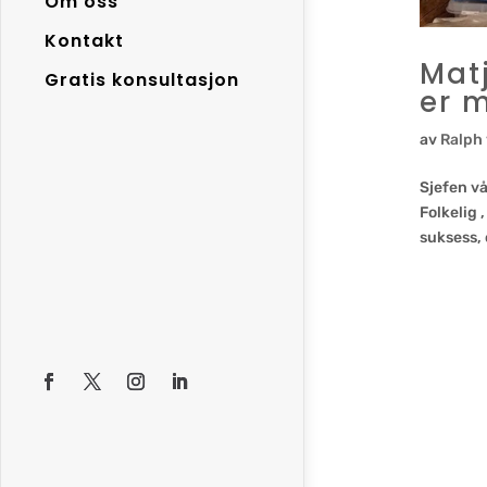
Om oss
Kontakt
Mat
Gratis konsultasjon
er 
av
Ralph
Sjefen vå
Folkelig 
suksess, 