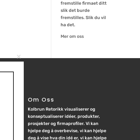
fremstille firmaet ditt
slik det burde
fremstilles. Slik du vil
ha det.
Mer om oss
Close
this
module
Om Oss
Om Oss
Kolbrun Retorikk visualiserer og
Kolbrun Retorikk visualiserer og
konseptualiserer idéer, produkter,
konseptualiserer idéer, produkter,
prosjekter og firmaprofiler. Vi kan
prosjekter og firmaprofiler. Vi kan
hjelpe deg å overbevise, vi kan hjelpe
hjelpe deg å overbevise, vi kan hjelpe
deg å vise hva din idé er, vi kan hjelpe
deg å vise hva din idé er, vi kan hjelpe